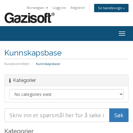
Norwegian
Logg inn
Registrer
Se handlevogn »
Bytt
navig
Kunnskapsbase
Kundeområdet
Kunnskapsbase
Kategorier
Kategorier