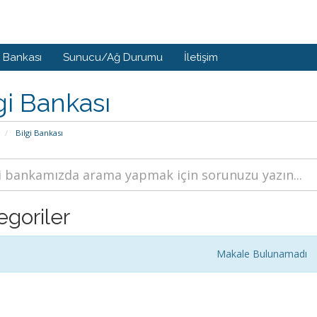
i Bankası
Sunucu/Ağ Durumu
İletişim
gi Bankası
Bilgi Bankası
egoriler
Makale Bulunamadı