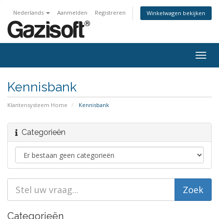
Nederlands
Aanmelden
Registreren
Winkelwagen bekijken
Navig
in-/u
Kennisbank
Klantensysteem Home
Kennisbank
Categorieën
Categorieën