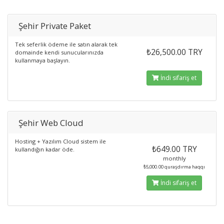
Şehir Private Paket
Tek seferlik ödeme ile satın alarak tek
₺26,500.00 TRY
domainde kendi sunucularınızda
kullanmaya başlayın.
İndi sifariş et
Şehir Web Cloud
Hosting + Yazılım Cloud sistem ile
₺649.00 TRY
kullandığın kadar öde.
monthly
₺5,000.00 quraşdırma haqqı
İndi sifariş et