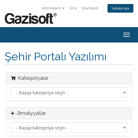
Azerbaijani
Giriş
Qeydiyyat
Səbətə bax
Naviq
keçid
Şehir Portalı Yazılımı
Kateqoriyalar
Əməliyyatlar