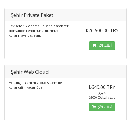
Şehir Private Paket
Tek seferlik ödeme ile satın alarak tek
₺26,500.00 TRY
domainde kendi sunucularınızda
kullanmaya başlayın.
أطلبه الآن
Şehir Web Cloud
Hosting + Yazılım Cloud sistem ile
₺649.00 TRY
kullandığın kadar öde.
شهري
₺5,000.00 رسوم إعداد
أطلبه الآن