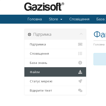
Головна
Store
Сповіщення
База 
Фа
Підтримка
Підтримка
Головна
Сповіщення
База знань
Файли
Статус мережі
Відкрити тікет