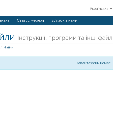
Українська
знань
Статус мережі
Зв'язок з нами
йли
Інструкції, програми та інші файл
Файли
Завантажень немає