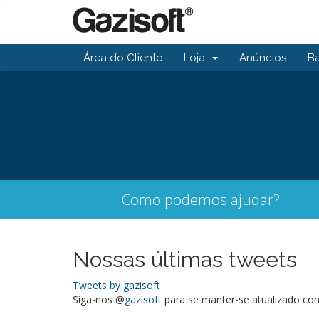
Área do Cliente
Loja
Anúncios
B
Como podemos ajudar?
Nossas últimas tweets
Tweets by gazisoft
Siga-nos @
gazisoft
para se manter-se atualizado com