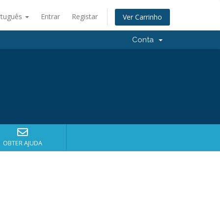
rtuguês
Entrar
Registar
Ver Carrinho
Conta
OBTER AJUDA