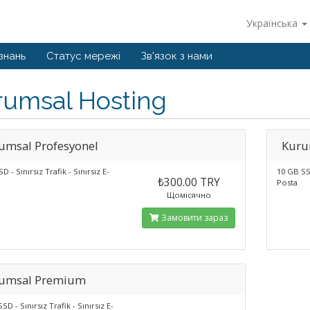
Українська
знань
Статус мережі
Зв'язок з нами
rumsal Hosting
umsal Profesyonel
Kuru
D - Sınırsız Trafik - Sınırsız E-
10 GB SSD
₺300.00 TRY
Posta
Щомісячно
Замовити зараз
umsal Premium
SD - Sınırsız Trafik - Sınırsız E-