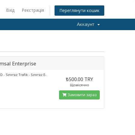
Вхід
Реєстрація
Переглянути кошик
Аккаунт
msal Enterprise
 - Sınırsız Trafik - Sınırsız E-
₺500.00 TRY
Щомісячно
Замовити зараз