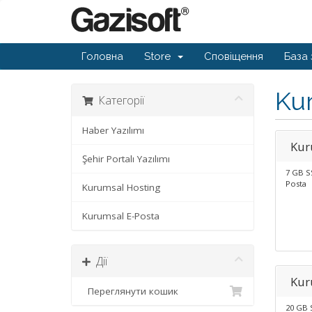
Головна
Store
Сповіщення
База 
Ku
Категорії
Haber Yazılımı
Kur
Şehir Portalı Yazılımı
7 GB SS
Posta
Kurumsal Hosting
Kurumsal E-Posta
Дії
Kur
Переглянути кошик
20 GB S