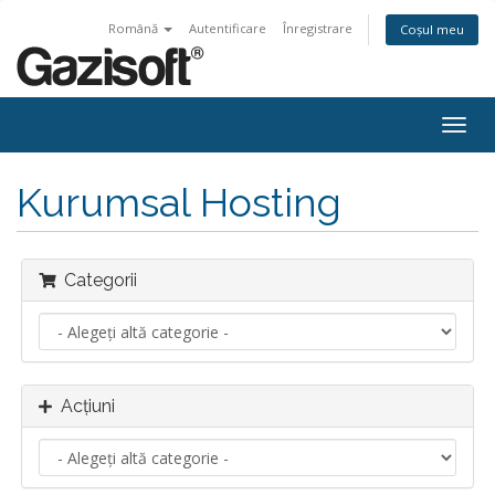
Română
Autentificare
Înregistrare
Coșul meu
Navi
Togg
Kurumsal Hosting
Categorii
Acțiuni