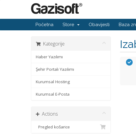
Početna
Store
Obavijesti
Baza zn
Iza
Kategorije
Haber Yazılımı
Şehir Portalı Yazılımı
Kurumsal Hosting
Kurumsal E-Posta
Actions
Pregled košarice