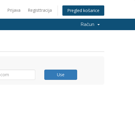
Prijava
Registtracija
Pregled košarice
Račun
Use