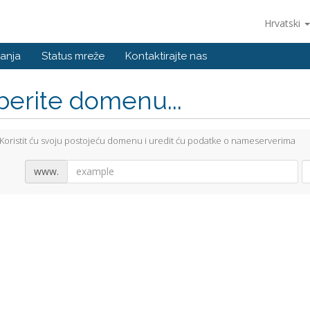
Hrvatski
anja
Status mreže
Kontaktirajte nas
berite domenu...
Koristit ću svoju postojeću domenu i uredit ću podatke o nameserverima
www.