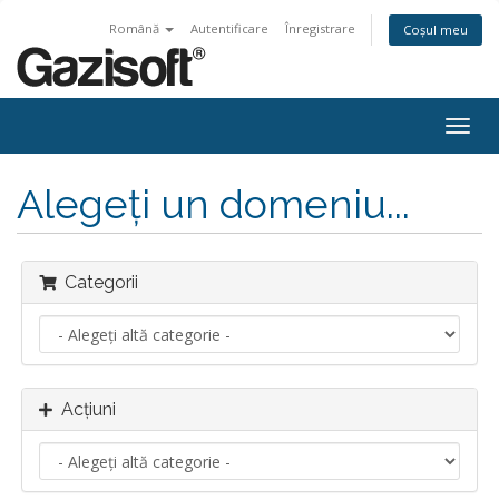
Română
Autentificare
Înregistrare
Coșul meu
Navi
Togg
Alegeți un domeniu...
Categorii
Acțiuni