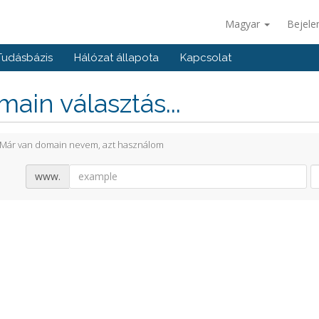
Magyar
Bejele
Tudásbázis
Hálózat állapota
Kapcsolat
ain választás...
Már van domain nevem, azt használom
www.