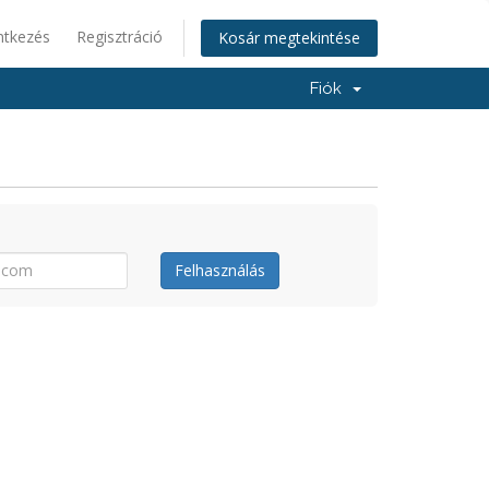
ntkezés
Regisztráció
Kosár megtekintése
Fiók
Felhasználás