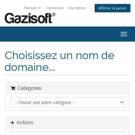
Français
Connexion
Inscription
Afficher le panier
Bascu
la
navig
Choisissez un nom de
domaine...
Catégories
Actions