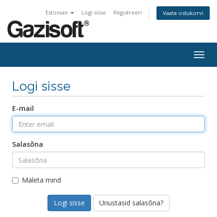
Estonian
Logi sisse
Registreeri
Vaata ostukorvi
Togg
navig
Logi sisse
E-mail
Salasõna
Mäleta mind
Unustasid salasõna?