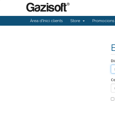
Àrea d'Inici clients
Store
Promocions
Di
C