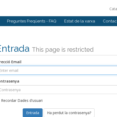
Cat
Preguntes Freqüents - FAQ
Estat de la xarxa
Contact
Entrada
This page is restricted
recció Email
ontrasenya
Recordar Dades d'usuari
Ha perdut la contrasenya?