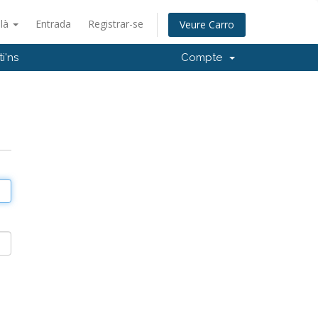
alà
Entrada
Registrar-se
Veure Carro
i'ns
Compte