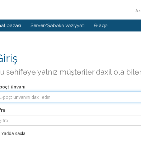
Az
at bazası
Server/Şəbəkə vəziyyəti
Əlaqə
iriş
u səhifəyə yalnız müştərilər daxil ola bilə
poçt ünvanı
frə
Yadda saxla