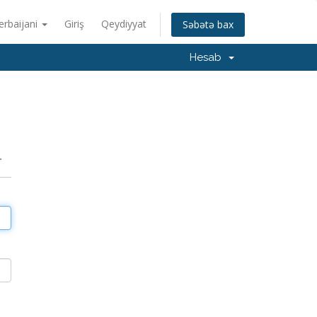
erbaijani
Giriş
Qeydiyyat
Səbətə bax
Hesab
r