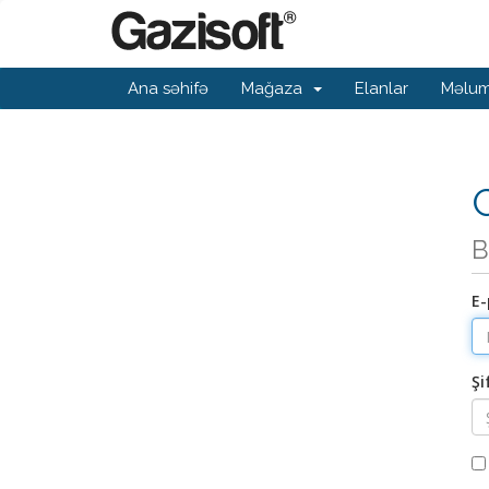
Ana səhifə
Mağaza
Elanlar
Məlum
G
B
E-
Şi