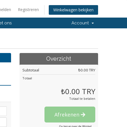
elden
Registreren
Winkelwagen bekijken
et ons
Account
Overzicht
Subtotaal
₺0.00 TRY
Totaal
₺0.00 TRY
Totaal te betalen
Afrekenen
Ga terug naar de Winkel