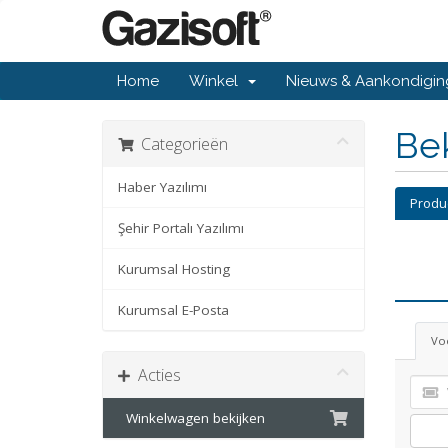
Home
Winkel
Nieuws & Aankondigi
Bek
Categorieën
Haber Yazılımı
Produ
Şehir Portalı Yazılımı
Kurumsal Hosting
Kurumsal E-Posta
Voe
Acties
Winkelwagen bekijken