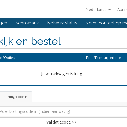
Nederlands
Aanm
ngen
Kennisbank
Netwerk status
Neem contact op m
ijk en bestel
ct/Opties
Prijs/Factuurperiode
Je winkelwagen is leeg
r kortingscode in
Validatiecode >>