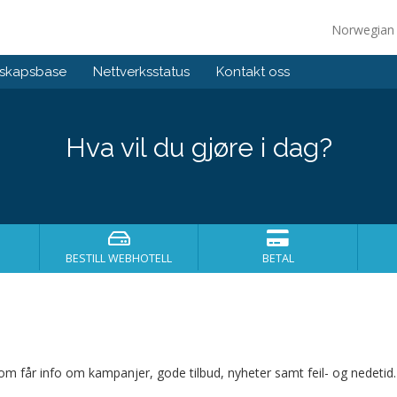
Norwegia
skapsbase
Nettverksstatus
Kontakt oss
Hva vil du gjøre i dag?
BESTILL WEBHOTELL
BETAL
som får info om kampanjer, gode tilbud, nyheter samt feil- og nedetid.