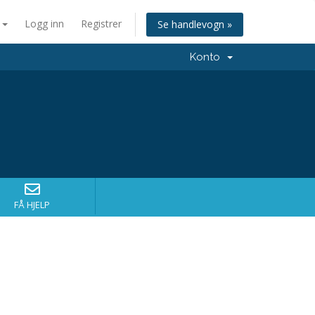
n
Logg inn
Registrer
Se handlevogn »
Konto
FÅ HJELP