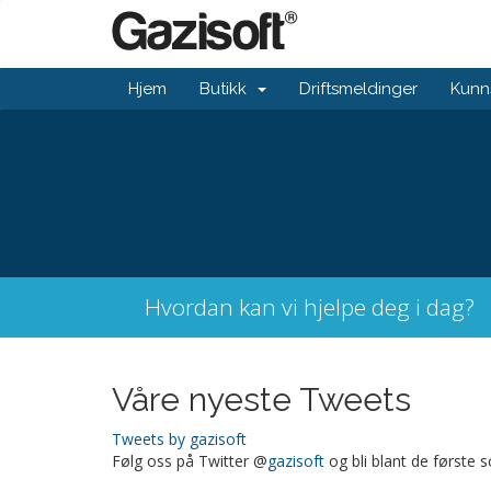
Hjem
Butikk
Driftsmeldinger
Kunn
Hvordan kan vi hjelpe deg i dag?
Våre nyeste Tweets
Tweets by gazisoft
Følg oss på Twitter @
gazisoft
og bli blant de første 