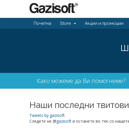
Почетна
Store
Акции и промоции
Ш
Како можеме да Ви помогнеме?
Наши последни твитови
Tweets by gazisoft
Следете не @
gazisoft
и останете во тек со нашит