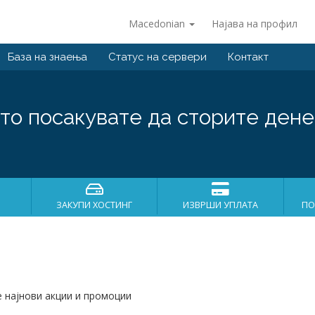
Macedonian
Најава на профил
База на знаења
Статус на сервери
Контакт
то посакувате да сторите дене
ЗАКУПИ ХОСТИНГ
ИЗВРШИ УПЛАТА
ПО
е најнови акции и промоции