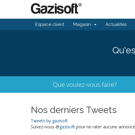
Espace client
Magasin
Actualités
Qu'es
Que voulez-vous faire?
Nos derniers Tweets
Tweets by gazisoft
Suivez-nous @
gazisoft
pour ne rater aucune annonce