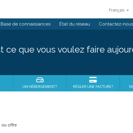
Français
Base de connaissances
État du réseau
Contactez-nou
t ce que vous voulez faire aujour
UN HÉBERGEMENT?
RÉGLER UNE FACTURE?
N
 ou offre